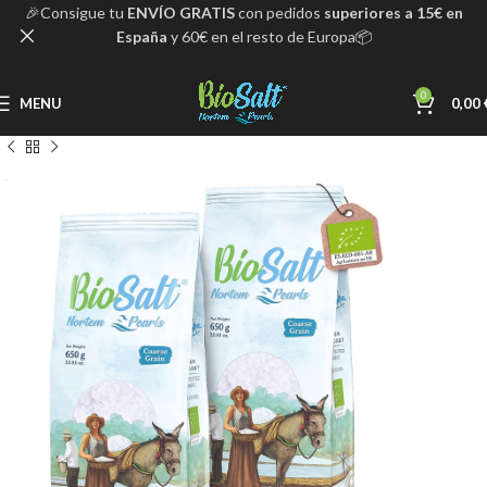
🎉Consigue tu
ENVÍO GRATIS
con pedidos
superiores a 15€ en
España
y 60€ en el resto de Europa📦
0
MENU
0,00