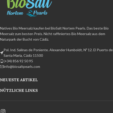
Trennmittel.
Bio-Produkt
weniger als 2%
Nicht raffiniert
,
zertifiziert
BPA-frei und 100%
ohne Zusatzstoffe und ohne
recycelbar Handarbeitsprodukt aus
Trennmittel.
Bio-Produkt
dem Naturpark der Bucht von
zertifiziert
BPA-frei und 100%
Cádiz.
recycelbar Handarbeitsprodukt aus
Natives Bio Meersalz kaufen bei BioSalt Nortem Pearls. Das beste Bio
dem Naturpark der Bucht von
Meersalz zum besten Preis. Nicht raffiniertes Bio Meersalz aus dem
Cádiz.
Naturpark der Bucht von Cádiz.
Pol. Ind. Salinas de Poniente. Alexander Humboldt, Nº 12. El Puerto de
Santa María, Cádiz 11500
(+34) 856 92 50 95
info@biosaltpearls.com
NEUESTE ARTIKEL
NÜTZLICHE LINKS