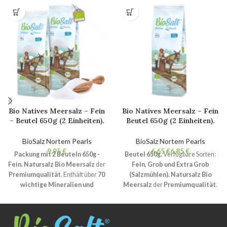
Bio Natives Meersalz – Fein
Bio Natives Meersalz – Fein
– Beutel 650g (2 Einheiten).
Beutel 650g (2 Einheiten).
100% natürliches Bio-
100% natürliches Bio-
Gourmetsalz. Nicht
Gourmetsalz. Nicht
BioSalz Nortem Pearls
BioSalz Nortem Pearls
raffiniert. Ohne
raffiniert. Ohne
€
€
€
Packung mit 2 Beuteln 650g -
Beutel 650g.
Verfügbare Sorten:
Zusatzstoffe.
Zusatzstoffe.
Fein.
Natursalz Bio Meersalz
der
Fein, Grob und Extra Grob
Premiumqualität
. Enthält über
70
(Salzmühlen).
Natursalz Bio
wichtige Mineralien und
Meersalz
der
Premiumqualität
.
Spurenelemente
.
Natürliche
Enthält über
70 wichtige
Kristallisation
und Benetzung
Mineralien und
weniger als 2%
Nicht raffiniert
,
Spurenelemente
.
Natürliche
ohne Zusatzstoffe und ohne
Kristallisation
und Benetzung