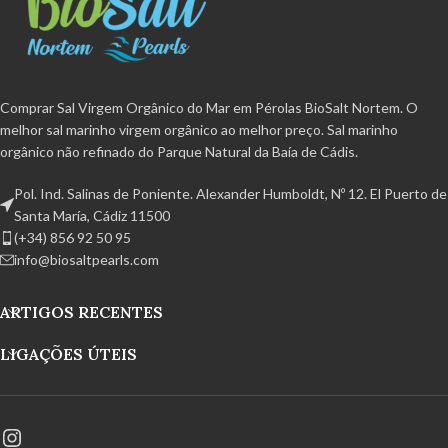
refinado
, livre de aditivos e
sua cozinha. Também pode
antiaglomerante.
Orgânicos
beneficiar das suas muitas
certificados
BPA livre e 100%
propriedades curativas!
reciclável Produto feito à mão a
Pimenta preta orgânica
em pó
partir do Parque Natural da Baía de
Nortembio:
rica em vitaminas A e
Comprar Sal Virgem Orgânico do Mar em Pérolas BioSalt Nortem. O
Cádis.
C. Tem um elevado teor de ferro e
melhor sal marinho virgem orgânico ao melhor preço. Sal marinho
cálcio. O remédio das nossas avós
orgânico não refinado do Parque Natural da Baía de Cádis.
é também o tempero ideal! Dê um
toque especial aos seus pratos e
descubra todas as suas
Pol. Ind. Salinas de Poniente. Alexander Humboldt, Nº 12. El Puerto de
propriedades anti-inflamatórias e
Santa María, Cádiz 11500
antioxidantes.
(+34) 856 92 50 95
Gengibre em pó orgânico
info@biosaltpearls.com
Nortembio:
rico em vitaminas A e
C. O consumo deste ingrediente
ARTIGOS RECENTES
não só purificará e cuidará do seu
corpo, mas também dará às suas
LIGAÇÕES ÚTEIS
receitas um grande sabor.
BioSalt sal marinho virgem
orgânico:
E a grande estrela! A
alternativa mais saudável ao sal
que nunca pode ficar sem na sua