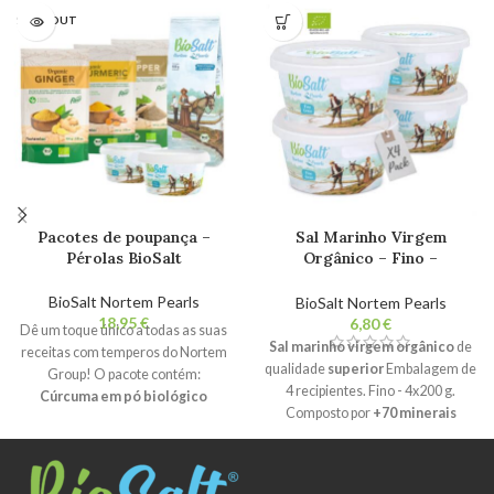
SOLD OUT
Pacotes de poupança –
Sal Marinho Virgem
Pérolas BioSalt
Orgânico – Fino –
Embalagem de 4x200g
Recipientes Sal 100%
BioSalt Nortem Pearls
BioSalt Nortem Pearls
Natural Gourmet. Não
€
€
Dê um toque único a todas as suas
definido. Sem aditivos.
Sal marinho virgem orgânico
de
receitas com temperos do Nortem
qualidade
superior
Embalagem de
Group! O pacote contém:
4 recipientes. Fino - 4x200 g.
Cúrcuma em pó biológico
Composto por
+70 minerais
Nortembio:
rico em vitaminas C, E
essenciais e oligoelementos
.
e K. Tem um elevado teor de fibras.
Cristalização natural
e
As suas propriedades tornam-no
humedecimento inferior a 2%.
Não
um ingrediente indispensável na