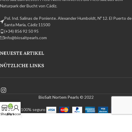
Naturpark der Bucht von Cádiz.
Pol. Ind. Salinas de Poniente. Alexander Humboldt, Nº 12. El Puerto de
Santa María, Cádiz 11500
(+34) 856 92 50 95
info@biosaltpearls.com
NEUESTE ARTIKEL
NÜTZLICHE LINKS
BioSalt Nortem Pearls
© 2022
0
Pago 100% seguro
Shop
Cart
My account
Deutsch
Español
(
Spanisch
)
Svenska
(
Schwedisch
)