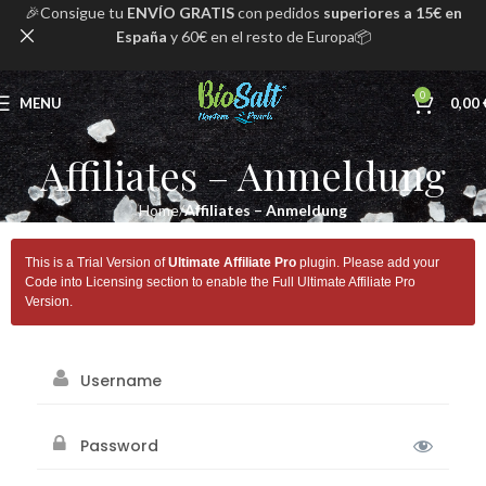
🎉Consigue tu
ENVÍO GRATIS
con pedidos
superiores a 15€ en
España
y 60€ en el resto de Europa📦
0
MENU
0,00
Affiliates – Anmeldung
Home
Affiliates – Anmeldung
This is a Trial Version of
Ultimate Affiliate Pro
plugin. Please add your
Code into Licensing section to enable the Full Ultimate Affiliate Pro
Version.