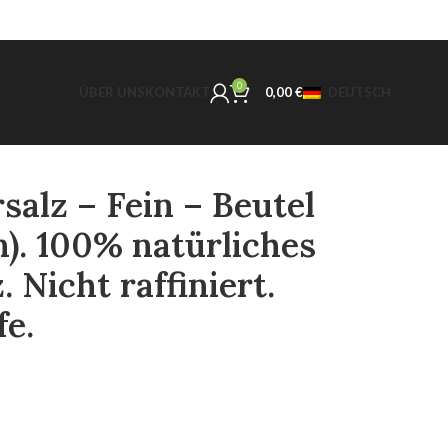
0
ÜBER UNS
KONTAKT
0,00
€
DEUTSCH
salz – Fein – Beutel
n). 100% natürliches
 Nicht raffiniert.
fe.