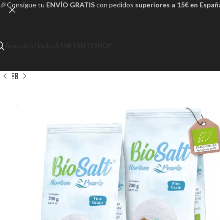
🎉Consigue tu
ENVÍO GRATIS
con pedidos
superiores a 15€ en Españ
Área de afiliados
STARTSEITE
SHOP