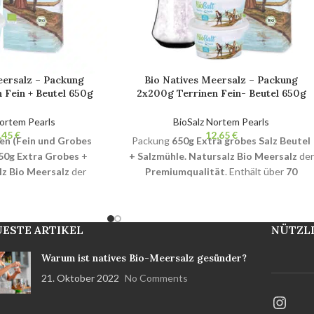
eersalz – Packung
Bio Natives Meersalz – Packung
 Fein + Beutel 650g
2x200g Terrinen Fein- Beutel 650g
atürliches Bio-
Extra Grobes Salzmühlen + Mühle.
ht raffiniert. Ohne
100% natürliches Bio-Gourmetsalz.
Nortem Pearls
BioSalz Nortem Pearls
zstoffe.
Nicht raffiniert. Ohne Zusatzstoffe.
€
€
nen (Fein und Grobes
Packung
650g Extra grobes Salz Beutel
50g Extra Grobes
+
+ Salzmühle.
Natursalz Bio Meersalz
der
lz Bio Meersalz
der
Premiumqualität
. Enthält über
70
tät
. Enthält über
70
wichtige Mineralien und
ineralien und
Spurenelemente
.
Natürliche
ente
.
Natürliche
Kristallisation
und Benetzung weniger
ESTE ARTIKEL
NÜTZLI
d Benetzung weniger
als 2%
Nicht raffiniert
, ohne
 raffiniert
, ohne
Zusatzstoffe und ohne Trennmittel.
Bio-
Warum ist natives Bio-Meersalz gesünder?
ohne Trennmittel.
Bio-
Produkt zertifiziert
BPA-frei und 100%
21. Oktober 2022
No Comments
ert
BPA-frei und 100%
recycelbar Handarbeitsprodukt aus dem
rbeitsprodukt aus dem
Naturpark der Bucht von Cádiz.
 Bucht von Cádiz.