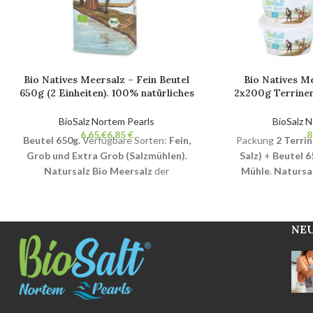
Bio Natives Meersalz – Fein Beutel
Bio Natives M
650g (2 Einheiten). 100% natürliches
2x200g Terrinen
Bio-Gourmetsalz. Nicht raffiniert.
Fein. 100% n
Ohne Zusatzstoffe.
Gourmetsalz. Nic
BioSalz Nortem Pearls
BioSalz 
Zusat
€
€
Beutel 650g.
Verfügbare Sorten:
Fein,
Packung
2 Terri
Grob und Extra Grob (Salzmühlen).
Salz)
+
Beutel 6
Natursalz Bio Meersalz
der
Mühle
.
Natursa
Premiumqualität
. Enthält über
70
Premiumquali
wichtige Mineralien und
wichtige M
Spurenelemente
.
Natürliche
Spurenelem
NEU
Kristallisation
und Benetzung weniger
Kristallisation
un
als 2%
Nicht raffiniert
, ohne
als 2%
Nicht
Zusatzstoffe und ohne Trennmittel.
Bio-
Zusatzstoffe und 
Produkt zertifiziert
BPA-frei und 100%
Produkt zertifizi
recycelbar Handarbeitsprodukt aus dem
recycelbar Handa
Naturpark der Bucht von Cádiz.
Naturpark der