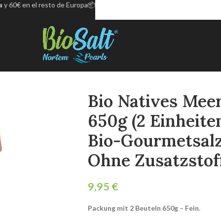
a
y 60€ en el resto de Europa📦
Bio Natives Meer
650g (2 Einheite
Bio-Gourmetsalz.
Ohne Zusatzstof
€
Packung mit 2 Beuteln 650g – Fein.