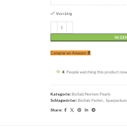
Vorrätig
IN D
Comprar en Amazon
4
People watching this product now
Kategorie:
BioSalz Nortem Pearls
Schlagwörter:
BioSalz Perlen
,
Sparpackung
Share: