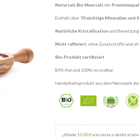
Natursalz Bio Meersalz
der
Premiumqual
Enthält über
70 wichtige Mineralien und
Natürliche Kristallisation
und Benetzung 
Nicht raffiniert
, ohne Zusatzstoffe und oh
Bio-Produkt zertifiziert
BPA-frei und 100% recycelbar
Handarbeitsprodukt aus dem Naturpark der
¡Añade
15,00
€
a la cesta y obtén el env