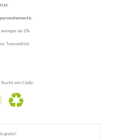
ität
.
 Spurenelemente
.
weniger als 2%
ne Trennmittel.
 Bucht von Cádiz.
ío gratis!