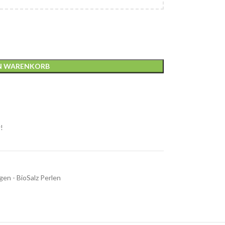
EN WARENKORB
!
en - BioSalz Perlen