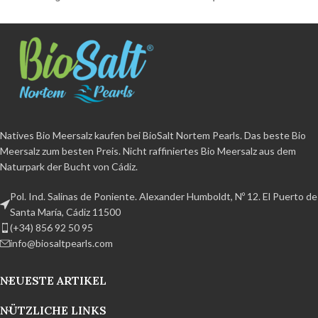
Spurenelemente
.
Natürliche
wichtige Mineralien und
Kristallisation
und Benetzung
Spurenelemente
.
Natürliche
weniger als 2%
Nicht raffiniert
,
Kristallisation
und Benetzung
ohne Zusatzstoffe und ohne
weniger als 2%
Nicht raffiniert
,
Trennmittel.
Bio-Produkt
ohne Zusatzstoffe und ohne
zertifiziert
BPA-frei und 100%
Trennmittel.
Bio-Produkt
recycelbar Handarbeitsprodukt aus
zertifiziert
BPA-frei und 100%
dem Naturpark der Bucht von
recycelbar Handarbeitsprodukt aus
Cádiz.
dem Naturpark der Bucht von
Natives Bio Meersalz kaufen bei BioSalt Nortem Pearls. Das beste Bio
Cádiz.
Meersalz zum besten Preis. Nicht raffiniertes Bio Meersalz aus dem
Naturpark der Bucht von Cádiz.
Pol. Ind. Salinas de Poniente. Alexander Humboldt, Nº 12. El Puerto de
Santa María, Cádiz 11500
(+34) 856 92 50 95
info@biosaltpearls.com
NEUESTE ARTIKEL
NÜTZLICHE LINKS