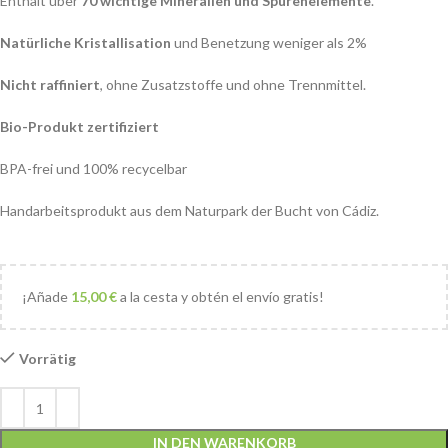
Enthält über
70 wichtige Mineralien und Spurenelemente
.
Natürliche Kristallisation
und Benetzung weniger als 2%
Nicht raffiniert
, ohne Zusatzstoffe und ohne Trennmittel.
Bio-Produkt zertifiziert
BPA-frei und 100% recycelbar
Handarbeitsprodukt aus dem Naturpark der Bucht von Cádiz.
¡Añade
15,00
€
a la cesta y obtén el envío gratis!
Vorrätig
IN DEN WARENKORB