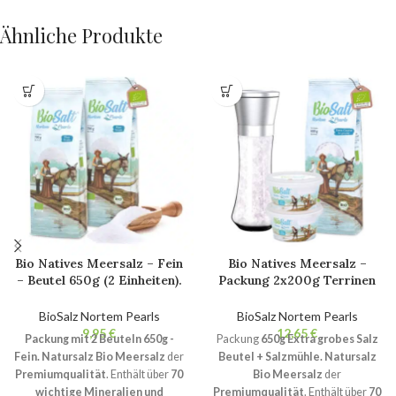
Ähnliche Produkte
Bio Natives Meersalz – Fein
Bio Natives Meersalz –
– Beutel 650g (2 Einheiten).
Packung 2x200g Terrinen
100% natürliches Bio-
Fein- Beutel 650g Extra
Gourmetsalz. Nicht
Grobes Salzmühlen + Mühle.
BioSalz Nortem Pearls
BioSalz Nortem Pearls
raffiniert. Ohne
100% natürliches Bio-
€
€
Packung mit 2 Beuteln 650g -
Packung
650g Extra grobes Salz
Zusatzstoffe.
Gourmetsalz. Nicht
Fein.
Natursalz Bio Meersalz
der
Beutel + Salzmühle.
Natursalz
raffiniert. Ohne
Premiumqualität
. Enthält über
70
Bio Meersalz
der
Zusatzstoffe.
wichtige Mineralien und
Premiumqualität
. Enthält über
70