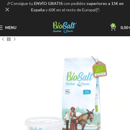
🎉Consigue tu
ENVÍO GRATIS
con pedidos
superiores a 15€ en
España
y 60€ en el resto de Europa📦
0
MENU
0,00