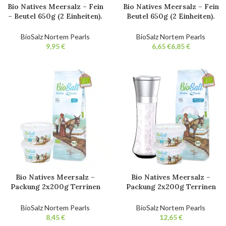
Bio Natives Meersalz – Fein
Bio Natives Meersalz – Fein
– Beutel 650g (2 Einheiten).
Beutel 650g (2 Einheiten).
100% natürliches Bio-
100% natürliches Bio-
Gourmetsalz. Nicht
Gourmetsalz. Nicht
BioSalz Nortem Pearls
BioSalz Nortem Pearls
raffiniert. Ohne Zusatzstoffe.
raffiniert. Ohne Zusatzstoffe.
€
€
€
Bio Natives Meersalz –
Bio Natives Meersalz –
Packung 2x200g Terrinen
Packung 2x200g Terrinen
Fein + Beutel 650g Fein.
Fein- Beutel 650g Extra
100% natürliches Bio-
Grobes Salzmühlen + Mühle.
BioSalz Nortem Pearls
BioSalz Nortem Pearls
Gourmetsalz. Nicht
100% natürliches Bio-
€
€
raffiniert. Ohne Zusatzstoffe.
Gourmetsalz. Nicht