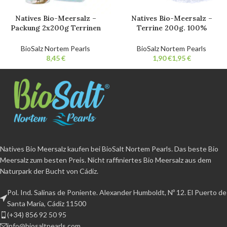
Natives Bio-Meersalz –
Natives Bio-Meersalz –
Packung 2x200g Terrinen
Terrine 200g. 100%
(fein und grobes Salz) +
natürliches Bio-
Beutel 650g fein. 100%
Gourmetsalz. Nicht
BioSalz Nortem Pearls
BioSalz Nortem Pearls
natürliches Bio-
raffiniert. Ohne Zusatzstoffe.
€
€
€
Gourmetsalz. Nicht
raffiniert. Ohne Zusatzstoffe.
Natives Bio Meersalz kaufen bei BioSalt Nortem Pearls. Das beste Bio
Meersalz zum besten Preis. Nicht raffiniertes Bio Meersalz aus dem
Naturpark der Bucht von Cádiz.
Pol. Ind. Salinas de Poniente. Alexander Humboldt, Nº 12. El Puerto de
Santa María, Cádiz 11500
(+34) 856 92 50 95
info@biosaltpearls.com