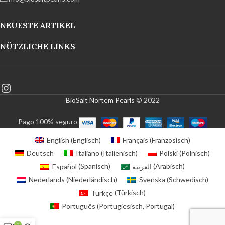
NEUESTE ARTIKEL
NÜTZLICHE LINKS
BioSalt Nortem Pearls
© 2022
Pago 100% seguro
English
(
Englisch
)
Français
(
Französisch
)
Deutsch
Italiano
(
Italienisch
)
Polski
(
Polnisch
)
Español
(
Spanisch
)
العربية
(
Arabisch
)
Nederlands
(
Niederländisch
)
Svenska
(
Schwedisch
)
Türkçe
(
Türkisch
)
Português
(
Portugiesisch, Portugal
)
0