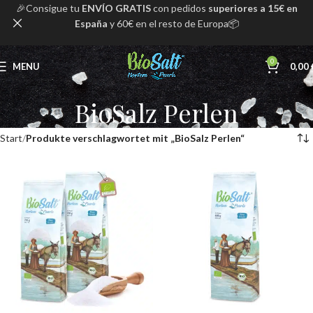
🎉Consigue tu
ENVÍO GRATIS
con pedidos
superiores a 15€ en
España
y 60€ en el resto de Europa📦
0
MENU
0,00
BioSalz Perlen
Start
Produkte verschlagwortet mit „BioSalz Perlen“