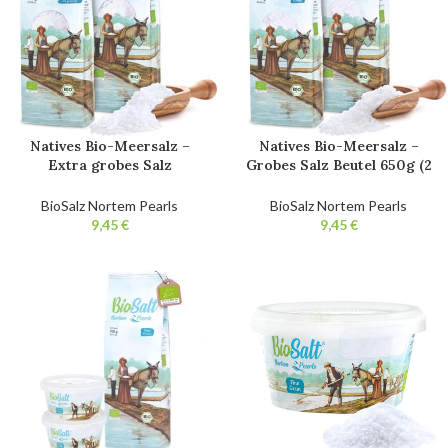
Natives Bio-Meersalz –
Natives Bio-Meersalz –
Extra grobes Salz
Grobes Salz Beutel 650g (2
Salzmühlen Beutel 650g (2
Einheiten). 100% natürliches
Einheiten). 100% natürliches
Bio-Gourmetsalz. Nicht
BioSalz Nortem Pearls
BioSalz Nortem Pearls
Bio-Gourmetsalz. Nicht
raffiniert. Ohne Zusatzstoffe.
€
€
raffiniert. Ohne Zusatzstoffe.