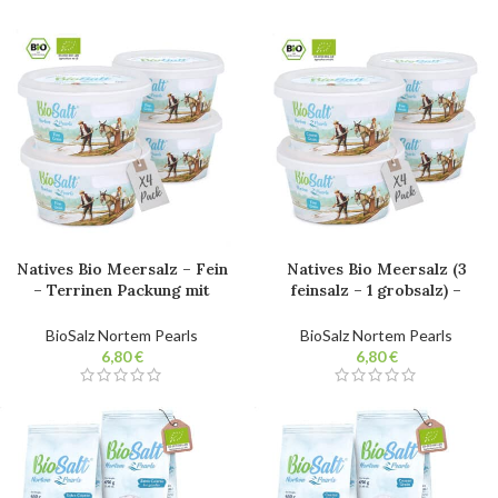
raffiniert. Ohne Zusatzstoffe.
Natives Bio Meersalz – Fein
Natives Bio Meersalz (3
– Terrinen Packung mit
feinsalz – 1 grobsalz) –
4x200g. 100% natürliches
Terrinen Packung mit
Gourmetsalz. Nicht
4x200g. 100% natürliches
BioSalz Nortem Pearls
BioSalz Nortem Pearls
raffiniert. Ohne Zusatzstoffe.
Gourmetsalz. Nicht
€
€
raffiniert. Ohne Zusatzstoffe.