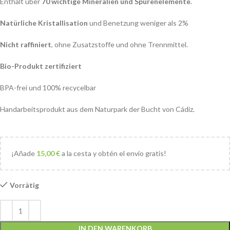
Enthält über
70 wichtige Mineralien und Spurenelemente
.
Natürliche Kristallisation
und Benetzung weniger als 2%
Nicht raffiniert
, ohne Zusatzstoffe und ohne Trennmittel.
Bio-Produkt zertifiziert
BPA-frei und 100% recycelbar
Handarbeitsprodukt aus dem Naturpark der Bucht von Cádiz.
¡Añade
15,00
€
a la cesta y obtén el envío gratis!
Vorrätig
IN DEN WARENKORB