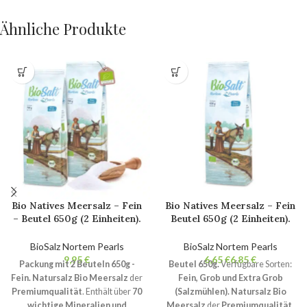
Ähnliche Produkte
Bio Natives Meersalz – Fein
Bio Natives Meersalz – Fein
– Beutel 650g (2 Einheiten).
Beutel 650g (2 Einheiten).
100% natürliches Bio-
100% natürliches Bio-
Gourmetsalz. Nicht
Gourmetsalz. Nicht
BioSalz Nortem Pearls
BioSalz Nortem Pearls
raffiniert. Ohne
raffiniert. Ohne
€
€
€
Packung mit 2 Beuteln 650g -
Beutel 650g.
Verfügbare Sorten:
Zusatzstoffe.
Zusatzstoffe.
Fein.
Natursalz Bio Meersalz
der
Fein, Grob und Extra Grob
Premiumqualität
. Enthält über
70
(Salzmühlen).
Natursalz Bio
wichtige Mineralien und
Meersalz
der
Premiumqualität
.