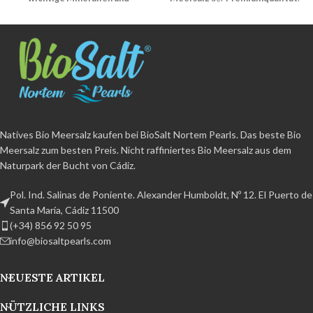
Spurenelemente
.
Natürliche
Enthält über
70 wichtige
Kristallisation
und Benetzung
Mineralien und
weniger als 2%
Nicht raffiniert
,
Spurenelemente
.
Natürliche
ohne Zusatzstoffe und ohne
Kristallisation
und Benetzung
Trennmittel.
Bio-Produkt
weniger als 2%
Nicht raffiniert
,
zertifiziert
BPA-frei und 100%
ohne Zusatzstoffe und ohne
recycelbar Handarbeitsprodukt aus
Trennmittel.
Bio-Produkt
dem Naturpark der Bucht von
zertifiziert
BPA-frei und 100%
Cádiz.
recycelbar Handarbeitsprodukt aus
Natives Bio Meersalz kaufen bei BioSalt Nortem Pearls. Das beste Bio
dem Naturpark der Bucht von
Meersalz zum besten Preis. Nicht raffiniertes Bio Meersalz aus dem
Cádiz.
Naturpark der Bucht von Cádiz.
Pol. Ind. Salinas de Poniente. Alexander Humboldt, Nº 12. El Puerto de
Santa María, Cádiz 11500
(+34) 856 92 50 95
info@biosaltpearls.com
NEUESTE ARTIKEL
NÜTZLICHE LINKS