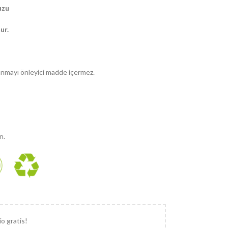
uzu
ur.
anmayı önleyici madde içermez.
n.
ío gratis!