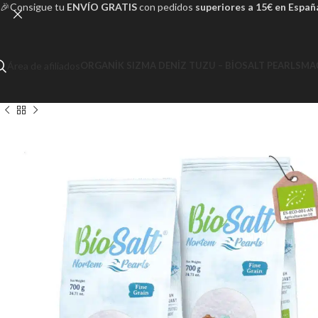
🎉Consigue tu
ENVÍO GRATIS
con pedidos
superiores a 15€ en Españ
Área de afiliados
ORGANIK SIZMA DENIZ TUZU – BIOSALT PEARLS
MA