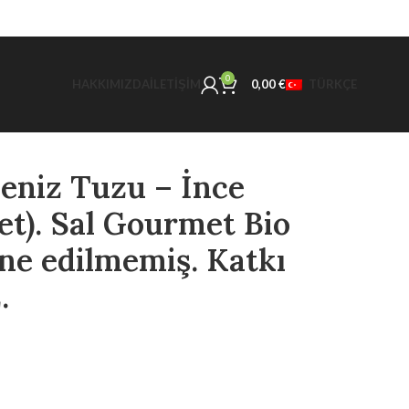
0
HAKKIMIZDA
İLETIŞIM
0,00
€
TÜRKÇE
eniz Tuzu – İnce
et). Sal Gourmet Bio
ne edilmemiş. Katkı
.