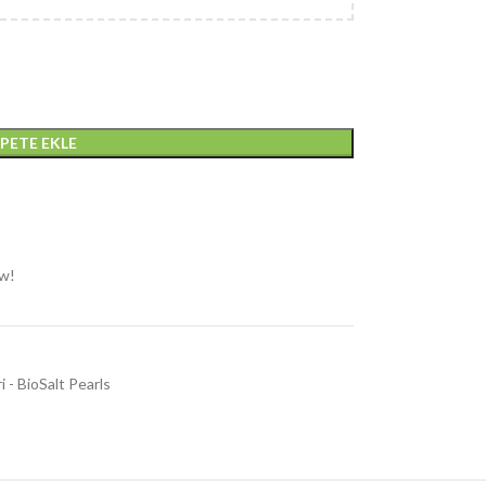
EPETE EKLE
ow!
i - BioSalt Pearls