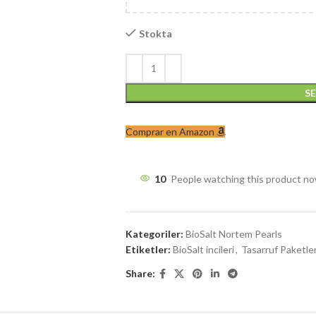
Stokta
S
Comprar en Amazon
10
People watching this product n
Kategoriler:
BioSalt Nortem Pearls
Etiketler:
BioSalt incileri
,
Tasarruf Paketler
Share: