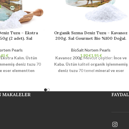
eniz Tuzu – Ekstra
Organik Sızma Deniz Tuzu – Kavanoz
0g (2 adet). Sal
200g. Sal Gourmet Bio %100 Doğal.
100 Doğal. Rafine
Rafine edilmemiş. Katkı maddesi
ı maddesi içermez.
içermez.
Nortem Pearls
BioSalt Nortem Pearls
€
€
€
 Ekstra Kalın.
Üstün
Kavanoz 200g.
Mevcut çeşitler:
İnce ve
enmemiş deniz tuzu
70
Kaba.
Üstün
kaliteli
organik işlenmemiş
ve eser elementten
deniz tuzu
70 temel
mineral ve eser
istalleşme
ve ıslanma
elementten oluşur.
Doğal kristalleşme
ne edilmemiş
, katkı
ve ıslanma %2'den az.
Rafine edilmemiş
,
anmayı önleyici madde
katkı maddesi ve topaklanmayı önleyici
N MAKALELER
FAYDAL
ı organik
BPA içermez
madde içermez.
Sertifikalı organik
BPA
nüştürülebilir Cadiz
içermez ve %100 geri dönüştürülebilir
ı'ndan el yapımı ürün.
Cadiz Körfezi Doğal Parkı'ndan el yapımı
ürün.