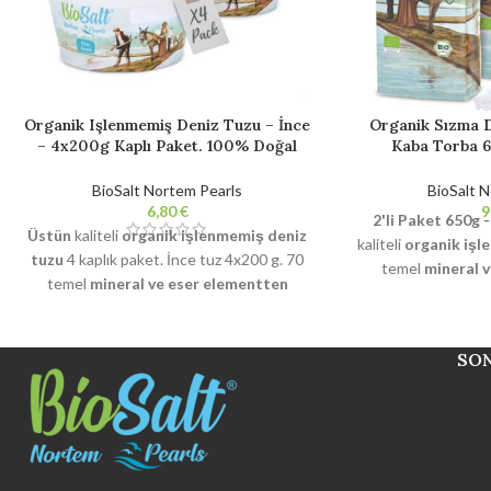
Organik Işlenmemiş Deniz Tuzu – İnce
Organik Sızma D
– 4x200g Kaplı Paket. 100% Doğal
Kaba Torba 65
Gurme Tuz. Rafine edilmemiş. Katkı
Gourmet Bio %
maddesi içermez.
edilmemiş. Katk
BioSalt Nortem Pearls
BioSalt 
€
2'li Paket 650g -
Üstün
kaliteli
organik işlenmemiş deniz
kaliteli
organik işl
tuzu
4 kaplık paket. İnce tuz 4x200 g. 70
temel
mineral 
temel
mineral ve eser elementten
oluşur.
Doğal kr
oluşur.
Doğal kristalleşme
ve ıslanma
%2'den az.
Rafi
%2'den az.
Rafine edilmemiş
, katkı
maddesi ve topakl
maddesi ve topaklanmayı önleyici madde
SO
içermez.
Sertifikal
içermez.
Sertifikalı organik
BPA içermez
ve %100 geri dö
ve %100 geri dönüştürülebilir Cadiz
Körfezi Doğal Park
Körfezi Doğal Parkı'ndan el yapımı ürün.