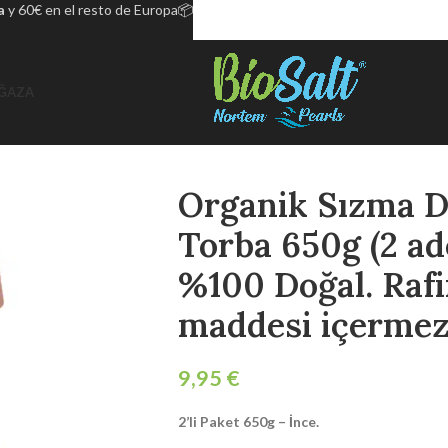
a
y 60€ en el resto de Europa📦
ĞAZA
Organik Sızma D
Torba 650g (2 ad
%100 Doğal. Rafi
maddesi içermez
€
2’li Paket 650g – İnce.