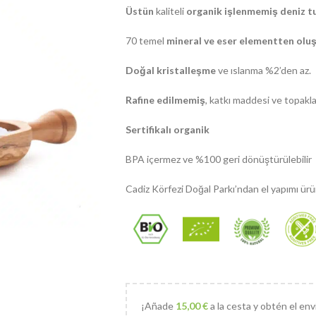
Üstün
kaliteli
organik işlenmemiş deniz t
70 temel
mineral ve eser elementten oluş
Doğal kristalleşme
ve ıslanma %2’den az.
Rafine edilmemiş
, katkı maddesi ve topakl
Sertifikalı organik
BPA içermez ve %100 geri dönüştürülebilir
Cadiz Körfezi Doğal Parkı’ndan el yapımı ürü
¡Añade
15,00
€
a la cesta y obtén el env