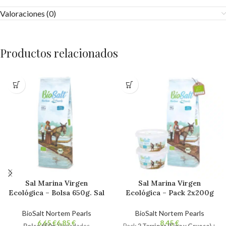
Valoraciones (0)
Productos relacionados
Sal Marina Virgen
Sal Marina Virgen
Ecológica – Bolsa 650g. Sal
Ecológica – Pack 2x200g
Gourmet Bio 100% Natural.
Tarrinas (Fina y Gruesa) +
Sin Refinar. Sin Aditivos.
Bolsa 700g Fina. Sal
BioSalt Nortem Pearls
BioSalt Nortem Pearls
Gourmet Bio 100% Natural.
€
€
€