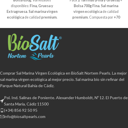
Bolsa 650g
. Variedades
Pack
2 Tarrinas (Fina y Gruesa)
+
Sin Refinar. Sin Aditivos.
disponibles:
Fina, Gruesa y
Bolsa 700g Fina
.
Sal marina
Extragruesa
.
Sal marina virgen
virgen ecológica
de calidad
ecológica
de calidad
premium
.
premium
. Compuesta por
+70
Compuesta por
+70 minerales y
minerales y oligoelementos
oligoelementos esenciales.
esenciales.
Cristalización
Cristalización natural
y
natural
y humectación inferior al
humectación inferior al 2%
Sin
2%
Sin refinar
, sin aditivos y
refinar
, sin aditivos y
antiapelmazante.
Con
antiapelmazante.
Con
certificación ecológica
Libre de
certificación ecológica
Libre de
BPA y 100% reciclable Producto
BPA y 100% reciclable Producto
artesanal procedente del Parque
artesanal procedente del Parque
Natural Bahía de Cádiz.
Comprar Sal Marina Virgen Ecológica en BioSalt Nortem Pearls. La mejor
Natural Bahía de Cádiz.
sal marina virgen ecológica al mejor precio. Sal marina bio sin refinar del
Parque Natural Bahía de Cádiz.
Pol. Ind. Salinas de Poniente. Alexander Humboldt, Nº 12. El Puerto de
Santa María, Cádiz 11500
(+34) 856 92 50 95
info@biosaltpearls.com