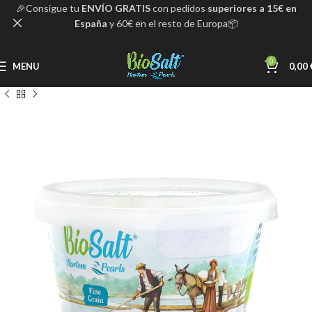
🎉Consigue tu
ENVÍO GRATIS
con pedidos
superiores a 15€ en
España
y 60€ en el resto de Europa📦
0
MENU
0,00