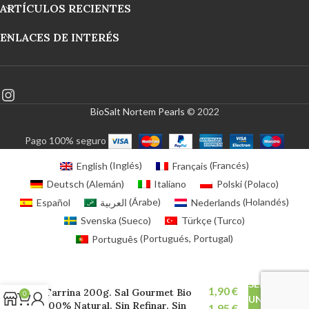
ARTÍCULOS RECIENTES
ENLACES DE INTERÉS
BioSalt Nortem Pearls
© 2022
Pago 100% seguro
English
(
Inglés
)
Français
(
Francés
)
Deutsch
(
Alemán
)
Italiano
Polski
(
Polaco
)
Español
العربية
(
Árabe
)
Nederlands
(
Holandés
)
Svenska
(
Sueco
)
Türkçe
(
Turco
)
Português
(
Portugués, Portugal
)
Sal Marina Virgen Ecológica –
SELECCIONA
Tarrina 200g. Sal Gourmet Bio
0
UNA
100% Natural. Sin Refinar. Sin