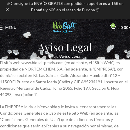
🎉Consigue tu
ENVÍO GRATIS
con pedidos
superiores a 15€ en
España
y 60€ en el resto de Europa📦
0
MENU
0,00
Aviso Legal
Inicio
Aviso Legal
El sitio web www.biosaltpearls.com (en adelante, el “Sitio Web”) es
propiedad de NORTEM CHEM, S.A. (en adelante, la “EMPRESA”), con
domicilio social en P.I. Las Salinas, Calle Alexander Humboldt nº 12 –
11500 El Puerto de Santa María (Cádiz) y CIF A95234191. Inscrita en el
Registro Mercantil de Cádiz, Tomo 2065, Folio 197, Sección 8, Hoja
44093, Inscripción 7.
La EMPRESA le da la bienvenida y le invita a leer atentamente las
Condiciones Generales de Uso de este Sito Web (en adelante, las
“Condiciones Generales de Uso”) que describen los términos y
condiciones que serán aplicables a su navegación por el mismo, de