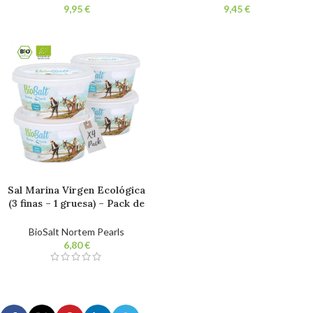
Aditivos.
Aditivos.
€
€
Sal Marina Virgen Ecológica
(3 finas – 1 gruesa) – Pack de
4x200g Tarrinas. Sal
Gourmet 100% Natural. Sin
BioSalt Nortem Pearls
Refinar. Sin Aditivos.
€