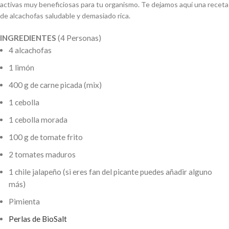
activas muy beneficiosas para tu organismo. Te dejamos aquí una receta
de alcachofas saludable y demasiado rica.
INGREDIENTES 
(4 Personas)
4 alcachofas
1 limón
400 g de carne picada (mix)
1 cebolla 
1 cebolla morada
100 g de tomate frito
2 tomates maduros
1 chile jalapeño (si eres fan del picante puedes añadir alguno 
más)
Pimienta
Perlas de BioSalt