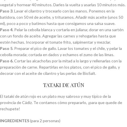
vegetal y hornear 40 minutos. Darles la vuelta y asarlas 10 minutos más.
Paso 3
. Lavar el cilantro y trocearlo con las manos. Ponemos en la
batidora, con 50 ml de aceite, y trituramos. Añadir más aceite (unos 50
ml), poco a poco y batimos hasta que consigamos una salsa suave.
Paso 4
. Pelar la cebolla blanca y cortarla en juliana; dorar en una sartén
con un fondo de aceite. Agregar las carnes y rehogarlas hasta que
estén hechas. Incorporar el tomate frito, salpimentar y mezclar.
Paso 5
. Preparar el pico de gallo. Lavar los tomates y el chile, y pelar la
cebolla morada; cortada en dados y echamos el zumo de las limas.
Paso 6.
Cortar las alcachofas por la mitad a lo largo y rellenarlas con la
preparación de carne. Repartirlas en los platos, con el pico de gallo, y
decorar con el aceite de cilantro y las perlas de BioSalt.
TATAKI DE ATÚN
El tataki de atún rojo es un plato muy sabroso y muy típico de la
provincia de Cádiz. Te contamos cómo prepararlo, ¡para que quede de
rechupete!
INGREDIENTES
(para 2 personas)