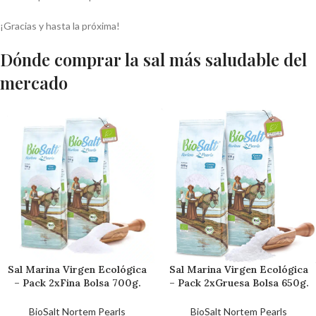
¡Gracias y hasta la próxima!
Dónde comprar la sal más saludable del
mercado
Sal Marina Virgen Ecológica
Sal Marina Virgen Ecológica
– Pack 2xFina Bolsa 700g.
– Pack 2xGruesa Bolsa 650g.
Sal Gourmet Bio 100%
Sal Gourmet Bio 100%
Natural. Sin Refinar. Sin
Natural. Sin Refinar. Sin
BioSalt Nortem Pearls
BioSalt Nortem Pearls