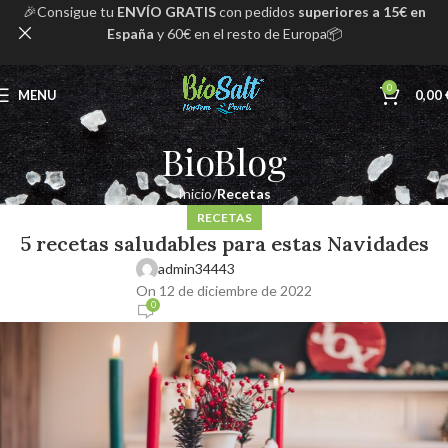
🎉Consigue tu
ENVÍO GRATIS
con pedidos
superiores a 15€ en
España
y 60€ en el resto de Europa📦
0
MENU
0,00
BioBlog
Inicio
Recetas
RECETAS
5 recetas saludables para estas Navidades
admin34443
On 12 de diciembre de 2022
0