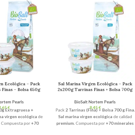
en Ecológica – Pack
Sal Marina Virgen Ecológica – Pack
 Finas – Bolsa 650g
2x200g Tarrinas Finas + Bolsa 700g
linillo. Sal Gourmet
Fina. Sal Gourmet Bio 100% Natural.
l. Sin Refinar. Sin
Sin Refinar. Sin Aditivos.
Nortem Pearls
BioSalt Nortem Pearls
itivos.
€
€
0g Extragruesa +
Pack
2 Tarrinas (Fina)
+
Bolsa 700 g Fina
.
na virgen ecológica
de
Sal marina virgen ecológica
de calidad
. Compuesta por
+70
premium
. Compuesta por
+70 minerales
elementos esenciales.
y oligoelementos esenciales.