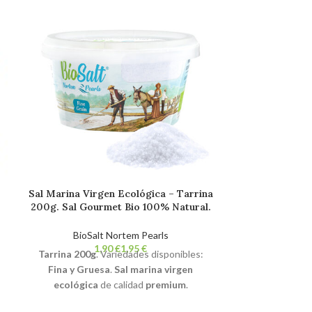
Sal Marina Virgen Ecológica – Tarrina
Sal Marina V
200g. Sal Gourmet Bio 100% Natural.
2xExtragru
Sin Refinar. Sin Aditivos.
Gourmet Bi
Refina
BioSalt Nortem Pearls
BioSa
€
€
Tarrina 200g
. Variedades disponibles:
Pack de 2 Bols
Fina y Gruesa
.
Sal marina virgen
marina virg
ecológica
de calidad
premium
.
premium
. Com
Compuesta por
+70 minerales y
y oligoel