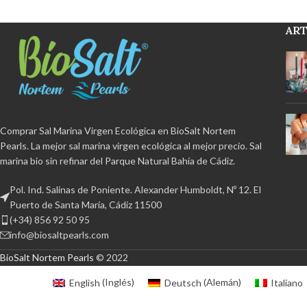
Cristalización n
Cristalización natural
y humectación
inferior al 2%
Sin
inferior al 2%
Sin refinar
, sin aditivos y
ART
antiapelmazant
antiapelmazante.
Con certificación
ecológica
Libre de
ecológica
Libre de BPA y 100% reciclable
Producto artes
Producto artesanal procedente del
Parque Natural Bah
Parque Natural Bahía de Cádiz.
de molinil
Comprar Sal Marina Virgen Ecológica en BioSalt Nortem
Pearls. La mejor sal marina virgen ecológica al mejor precio. Sal
marina bio sin refinar del Parque Natural Bahía de Cádiz.
Pol. Ind. Salinas de Poniente. Alexander Humboldt, Nº 12. El
Puerto de Santa María, Cádiz 11500
(+34) 856 92 50 95
info@biosaltpearls.com
BioSalt Nortem Pearls
© 2022
English
(
Inglés
)
Deutsch
(
Alemán
)
Italiano