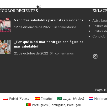
atural
y humectación
Cristalización natural
y humectación
 refinar
, sin aditivos y
inferior al 2%
Sin refinar
, sin aditivos y
ÍCULOS RECIENTES
ENLACE
e.
Con certificación
antiapelmazante.
Con certificación
 BPA y 100% reciclable
ecológica
Libre de BPA y 100% reciclable
5 recetas saludables para estas Navidades
Aviso Leg
anal procedente del
Producto artesanal procedente del
Política d
12 de diciembre de 2022
Sin comentarios
ía de Cádiz. Accesorio
Parque Natural Bahía de Cádiz.
Política 
lo sin relleno
Condicion
¿Por qué la sal marina virgen ecológica es
más saludable?
21 de octubre de 2022
Sin comentarios
Pago 1
Polski
(
Polaco
)
Español
العربية
(
Árabe
)
Nederla
Português
(
Portugués, Portugal
)