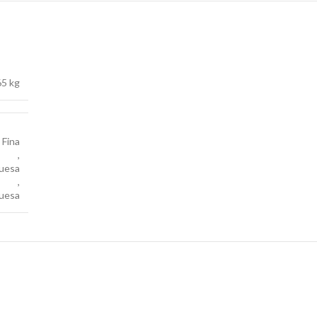
65 kg
Fina
,
uesa
,
ruesa