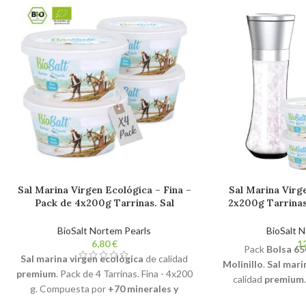
Sal Marina Virgen Ecológica – Fina –
Sal Marina Virg
Pack de 4x200g Tarrinas. Sal
2x200g Tarrinas
Gourmet 100% Natural. Sin Refinar.
Extragruesa + Mo
Sin Aditivos.
Bio 100% Natura
BioSalt Nortem Pearls
BioSalt 
Ad
€
Pack
Bolsa 65
Sal marina virgen ecológica
de calidad
Molinillo
.
Sal mari
premium
. Pack de 4 Tarrinas. Fina - 4x200
calidad
premium
g. Compuesta por
+70 minerales y
minerales y oligo
oligoelementos esenciales.