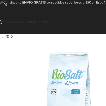
🎉Consigue tu
ENVÍO GRATIS
con pedidos
superiores a 15€ en Españ
Área de afiliados
INICIO
TIENDA