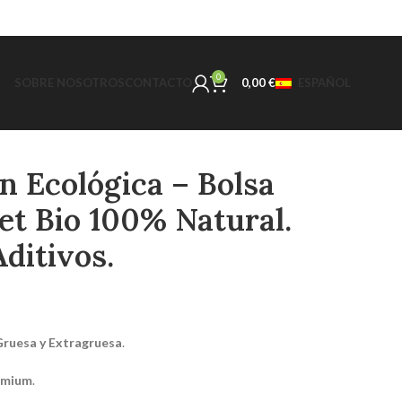
0
SOBRE NOSOTROS
CONTACTO
0,00
€
ESPAÑOL
n Ecológica – Bolsa
et Bio 100% Natural.
Aditivos.
Gruesa y Extragruesa
.
emium
.