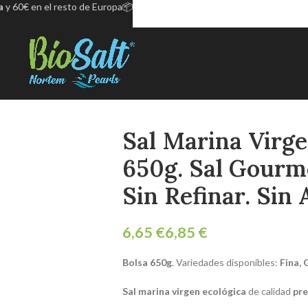
a
y 60€ en el resto de Europa📦
Sal Marina Virge
650g. Sal Gourm
Sin Refinar. Sin 
€
€
Bolsa 650g
. Variedades disponibles:
Fina, 
Sal marina virgen ecológica
de calidad
pr