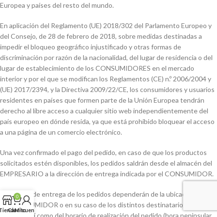
Europea y países del resto del mundo.
En aplicación del Reglamento (UE) 2018/302 del Parlamento Europeo y
del Consejo, de 28 de febrero de 2018, sobre medidas destinadas a
impedir el bloqueo geográfico injustificado y otras formas de
discriminación por razón de la nacionalidad, del lugar de residencia o del
lugar de establecimiento de los CONSUMIDORES en el mercado
interior y por el que se modifican los Reglamentos (CE) n.º 2006/2004 y
(UE) 2017/2394, y la Directiva 2009/22/CE, los consumidores y usuarios
residentes en países que formen parte de la Unión Europea tendrán
derecho al libre acceso a cualquier sitio web independientemente del
país europeo en dónde resida, ya que está prohibido bloquear el acceso
a una página de un comercio electrónico.
Una vez confirmado el pago del pedido, en caso de que los productos
solicitados estén disponibles, los pedidos saldrán desde el almacén del
EMPRESARIO a la dirección de entrega indicada por el CONSUMIDOR.
Los plazos de entrega de los pedidos dependerán de la ubicación física
0
del CONSUMIDOR o en su caso de los distintos destinatarios si los
Tienda
Carrito
Mi cuenta
hubiese, así como del horario de realización del pedido (hora peninsular