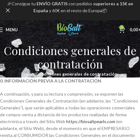
🎉Consigue tu
ENVÍO GRATIS
con pedidos
superiores a 15€ en
España
y 60€ en el resto de Europa📦
0
MENU
0,00
Condiciones generales de
contratación
Inicio
Condiciones generales de contratación
0. INFORMACIÓN PREVIA A LA CONTRATACIÓN
A continuación, y para su lectura y comprensión, se exponen las
Condiciones Generales de Contratación (en adelante, las “Condiciones
Generales”), que serán aplicables a todas las operaciones comerciales
de compra-venta a distancia de los productos realizadas de forma
electrónica a través del Sitio Web
https://biosaltpearls.com
(en
adelante, el Sitio Web), desde el momento en que el EMPRESARIO
remita al CONSUMIDOR las Condiciones Generales en el documento