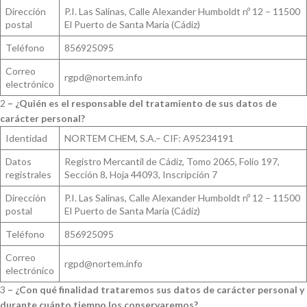
Dirección
P.I. Las Salinas, Calle Alexander Humboldt nº 12 – 11500
postal
El Puerto de Santa María (Cádiz)
Teléfono
856925095
Correo
rgpd@nortem.info
electrónico
2
– ¿Quién es el responsable del tratamiento de sus datos de
carácter personal?
Identidad
NORTEM CHEM, S.A.– CIF: A95234191
Datos
Registro Mercantil de Cádiz, Tomo 2065, Folio 197,
registrales
Sección 8, Hoja 44093, Inscripción 7
Dirección
P.I. Las Salinas, Calle Alexander Humboldt nº 12 – 11500
postal
El Puerto de Santa María (Cádiz)
Teléfono
856925095
Correo
rgpd@nortem.info
electrónico
3
– ¿Con qué finalidad trataremos sus datos de carácter personal y
durante cuánto tiempo los conservaremos?