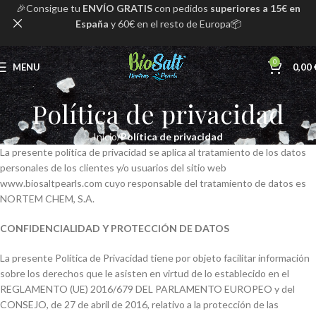
🎉Consigue tu
ENVÍO GRATIS
con pedidos
superiores a 15€ en
España
y 60€ en el resto de Europa📦
0
MENU
0,00
Política de privacidad
Inicio
Política de privacidad
La presente política de privacidad se aplica al tratamiento de los datos
personales de los clientes y/o usuarios del sitio web
www.biosaltpearls.com cuyo responsable del tratamiento de datos es
NORTEM CHEM, S.A.
CONFIDENCIALIDAD Y PROTECCIÓN DE DATOS
La presente Política de Privacidad tiene por objeto facilitar información
sobre los derechos que le asisten en virtud de lo establecido en el
REGLAMENTO (UE) 2016/679 DEL PARLAMENTO EUROPEO y del
CONSEJO, de 27 de abril de 2016, relativo a la protección de las