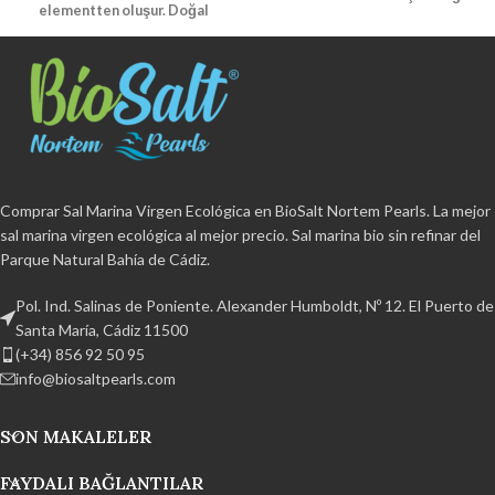
elementten oluşur.
Doğal
kristalleşme
ve ıslanma %2'den
kristalleşme
ve ıslanma %2'den
az.
Rafine edilmemiş
, katkı
az.
Rafine edilmemiş
, katkı
maddesi ve topaklanmayı önleyici
maddesi ve topaklanmayı önleyici
madde içermez.
Sertifikalı
madde içermez.
Sertifikalı
organik
BPA içermez ve %100 geri
organik
BPA içermez ve %100 geri
dönüştürülebilir Cadiz Körfezi
dönüştürülebilir Cadiz Körfezi
Doğal Parkı'ndan el yapımı ürün.
Doğal Parkı'ndan el yapımı ürün.
Comprar Sal Marina Virgen Ecológica en BioSalt Nortem Pearls. La mejor
sal marina virgen ecológica al mejor precio. Sal marina bio sin refinar del
Parque Natural Bahía de Cádiz.
Pol. Ind. Salinas de Poniente. Alexander Humboldt, Nº 12. El Puerto de
Santa María, Cádiz 11500
(+34) 856 92 50 95
info@biosaltpearls.com
SON MAKALELER
FAYDALI BAĞLANTILAR