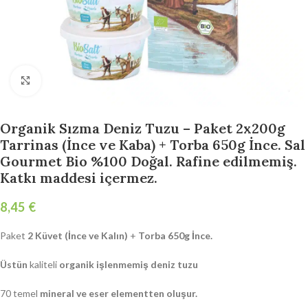
Click to enlarge
Organik Sızma Deniz Tuzu – Paket 2x200g
Tarrinas (İnce ve Kaba) + Torba 650g İnce. Sal
Gourmet Bio %100 Doğal. Rafine edilmemiş.
Katkı maddesi içermez.
€
Paket
2 Küvet (İnce ve Kalın)
+
Torba 650g İnce.
Üstün
kaliteli
organik işlenmemiş deniz tuzu
70 temel
mineral ve eser elementten oluşur.