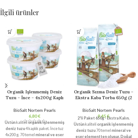
İlgili ürünler
Organik Işlenmemiş Deniz
Organik Sızma Deniz Tuzu –
Tuzu – İnce – 4x200g Kaplı
Ekstra Kaba Torba 650g (2
Paket. 100% Doğal Gurme
adet). Sal Gourmet Bio
Tuz. Rafine edilmemiş. Katkı
%100 Doğal. Rafine
BioSalt Nortem Pearls
BioSalt Nortem Pearls
maddesi içermez.
edilmemiş. Katkı maddesi
€
€
2'li Paket 650g - Ekstra Kalın.
içermez.
Üstün
kaliteli
organik işlenmemiş
Üstün
kaliteli
organik işlenmemiş
deniz tuzu
4 kaplık paket. İnce tuz
deniz tuzu
70 temel
mineral ve
4x200 g. 70 temel
mineral ve eser
eser elementten oluşur.
Doğal