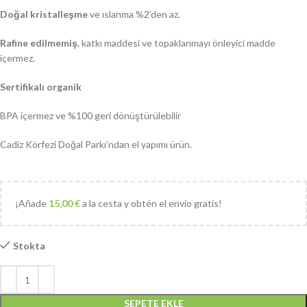
Doğal kristalleşme
ve ıslanma %2’den az.
Rafine edilmemiş
, katkı maddesi ve topaklanmayı önleyici madde
içermez.
Sertifikalı organik
BPA içermez ve %100 geri dönüştürülebilir
Cadiz Körfezi Doğal Parkı’ndan el yapımı ürün.
¡Añade
15,00
€
a la cesta y obtén el envío gratis!
Stokta
SEPETE EKLE