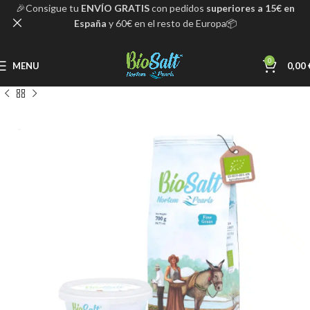
🎉Consigue tu
ENVÍO GRATIS
con pedidos
superiores a 15€ en
España
y 60€ en el resto de Europa📦
0
MENU
0,00