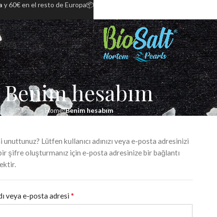
a
y 60€ en el resto de Europa📦
ĞAZA
Benim hesabım
Home
Benim hesabım
i unuttunuz? Lütfen kullanıcı adınızı veya e-posta adresinizi
 bir şifre oluşturmanız için e-posta adresinize bir bağlantı
ektir.
*
adı veya e-posta adresi