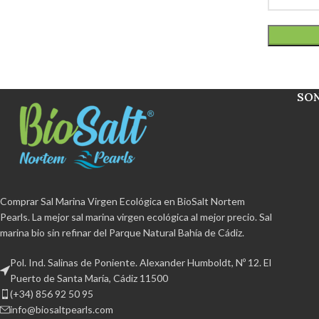
SO
Comprar Sal Marina Virgen Ecológica en BioSalt Nortem
Pearls. La mejor sal marina virgen ecológica al mejor precio. Sal
marina bio sin refinar del Parque Natural Bahía de Cádiz.
Pol. Ind. Salinas de Poniente. Alexander Humboldt, Nº 12. El
Puerto de Santa María, Cádiz 11500
(+34) 856 92 50 95
info@biosaltpearls.com