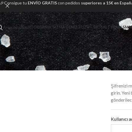
🎉Consigue tu
ENVÍO GRATIS
con pedidos
superiores a 15€ en Españ
Área de afiliados
ORGANIK SIZMA DENIZ TUZU – BIOSALT PEARLS
MA
Şifrenizi m
girin. Yeni
gönderilec
Kullanıcı 