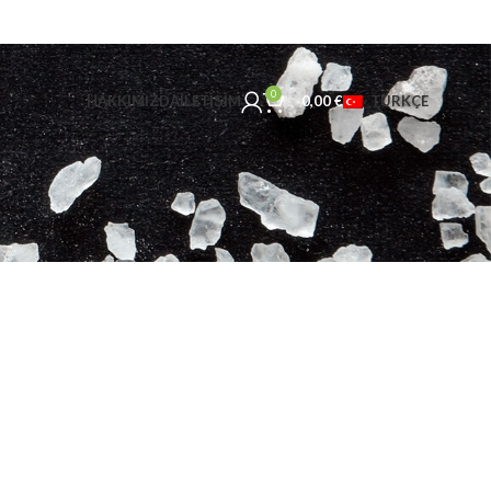
0
HAKKIMIZDA
İLETIŞIM
0,00
€
TÜRKÇE