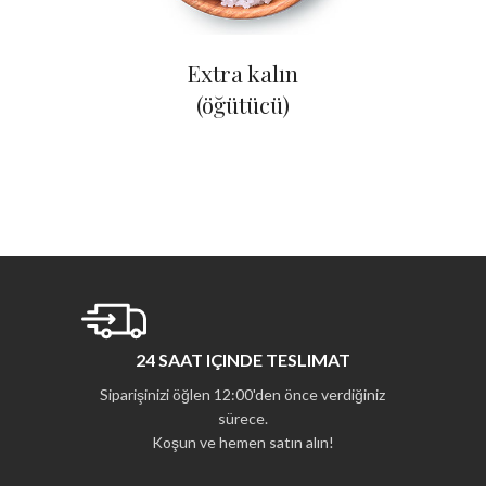
Extra kalın
(öğütücü)
24 SAAT IÇINDE TESLIMAT
Siparişinizi öğlen 12:00'den önce verdiğiniz
sürece.
Koşun ve hemen satın alın!