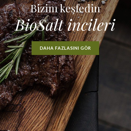
Bizim keşfedin
BioSalt incileri
DAHA FAZLASINI GÖR