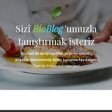
Sizi
Bio
Blog
'umuzla
tanıştırmak isteriz
BioSalt ile en iyi tarifler
, pişirme ipuçları,
organik işlenmemiş deniz tuzunun faydaları
...
Tam da ihtiyacınız olan şey!