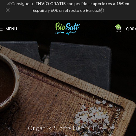
🎉Consigue tu
ENVÍO GRATIS
con pedidos
superiores a 15€ en
España
y 60€ en el resto de Europa📦
0
MENU
0,00
Organik Sızma Deniz Tuzu