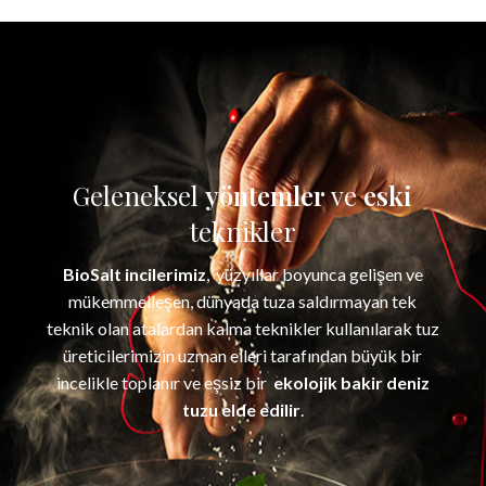
Geleneksel
yöntemler
ve
eski
teknikler
BioSalt incilerimiz
, yüzyıllar boyunca gelişen ve
mükemmelleşen, dünyada tuza saldırmayan tek
teknik olan atalardan kalma teknikler kullanılarak tuz
üreticilerimizin uzman elleri tarafından büyük bir
incelikle toplanır ve eşsiz bir
ekolojik bakir deniz
tuzu elde edilir
.