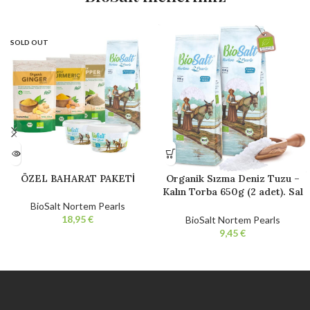
SOLD OUT
ÖZEL BAHARAT PAKETİ
Organik Sızma Deniz Tuzu –
Kalın Torba 650g (2 adet). Sal
Gourmet Bio %100 Doğal.
BioSalt Nortem Pearls
Rafine edilmemiş. Katkı
€
BioSalt Nortem Pearls
maddesi içermez.
€