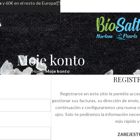
a
y 60€ en el resto de Europa📦
IA – BIOSALT PEARLS
SKLEP
Moje konto
Home
Moje konto
REGIST
Registrarse en este sitio le permite acced
gestionar sus facturas, su dirección de enví
continuación y configuraremos una nueva cu
ojos. Solo te pediremos la información nece
más rápido y 
ZAREJESTR