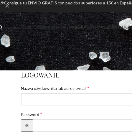
🎉Consigue tu
ENVÍO GRATIS
con pedidos
superiores a 15€ en Españ
Área de afiliados
ORGANICZNA SÓL MORSKA Z PIERWSZEGO TŁOCZEN
LOGOWANIE
*
Nazwa użytkownika lub adres e-mail
*
Password