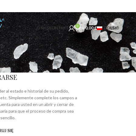
0
O NAS
KONTAKT
0,00
€
POLSKI
RARSE
er al estado e historial de su pedido,
o, etc. Simplemente complete los campos a
enta para usted en un abrir y cerrar de
saria para que el proceso de compra sea
sencillo.
UJ SIĘ