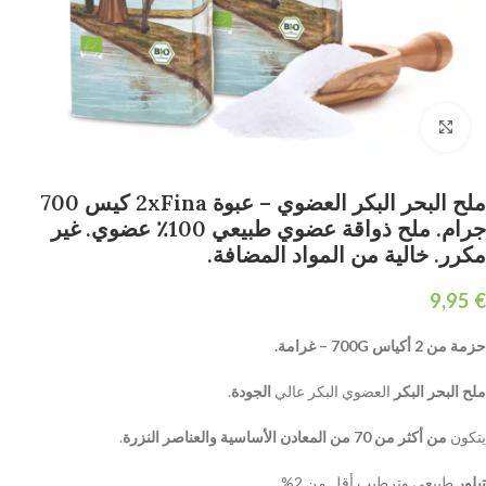
Click to enlarge
ملح البحر البكر العضوي – عبوة 2xFina كيس 700
جرام. ملح ذواقة عضوي طبيعي 100٪ عضوي. غير
مكرر. خالية من المواد المضافة.
€
حزمة من 2 أكياس 700G – غرامة.
ملح البحر البكر
العضوي البكر عالي
الجودة
.
يتكون
من أكثر من 70 من المعادن الأساسية والعناصر النزرة
.
تبلور
طبيعي وترطيب أقل من 2%.