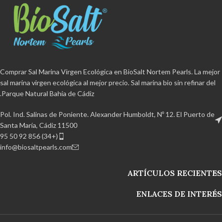
المواد المضافة
ومضادات التكتل.
المواد المضافة
ومضادات التكتل.
عضوي معتمد
خالية من مادة BPA
عضوي معتمد
خالية من مادة BPA
وقابلة لإعادة التدوير بنسبة 100٪ منتج
وقابلة لإعادة التدوير بنسبة 100٪ منتج
مصنوع يدويا من حديقة خليج قادس
مصنوع يدويا من حديقة خليج قادس
الطبيعية.
الطبيعية.
Comprar Sal Marina Virgen Ecológica en BioSalt Nortem Pearls. La mejor
sal marina virgen ecológica al mejor precio. Sal marina bio sin refinar del
Parque Natural Bahía de Cádiz.
Pol. Ind. Salinas de Poniente. Alexander Humboldt, Nº 12. El Puerto de
Santa María, Cádiz 11500
(+34) 856 92 50 95
info@biosaltpearls.com
ARTÍCULOS RECIENTES
ENLACES DE INTERÉS