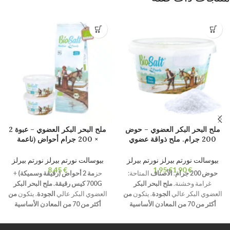
ملح البحر البكر العضوي – حوض
ملح البحر البكر العضوي – عبوة 2
200 جرام. ملح ذواقة عضوي
× 200 جرام أحواض (ناعمة
طبيعي 100٪ عضوي. غير مكرر.
وخشنة) + كيس رقيق 700 جرام.
خالية من المواد المضافة.
ملح ذواقة عضوي طبيعي 100٪
بيوسالت نورتم بيرلز نورتم بيرلز
بيوسالت نورتم بيرلز نورتم بيرلز
عضوي. غير مكرر. خالية من
€
€
€
حوض 200 جرام
.
الأصناف
المتاحة:
حز
مة 2 أحواض (رقيقة وسميكة)
+
المواد المضافة.
غرامة وخشنة.
ملح البحر البكر
700G كيس رقيقة.
ملح البحر البكر
العضوي البكر عالي
الجودة
. يتكون
من
العضوي البكر عالي
الجودة
. يتكون
من
أكثر من 70 من المعادن الأساسية
أكثر من 70 من المعادن الأساسية
والعناصر النزرة
.
تبلور
طبيعي وترطيب
والعناصر النزرة
.
تبلور
طبيعي وترطيب
أقل من 2%.
غير مكررة وخالية من
أقل من 2%.
غير مكررة وخالية من