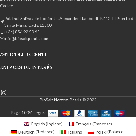
Cadice.
Pol. Ind. Salinas de Poniente. Alexander Humboldt, Nº 12. El Puerto de
Santa María, Cádiz 11500
(+34) 856 92 50 95
info@biosaltpearls.com
ARTICOLI RECENTI
ENLACES DE INTERÉS
BioSalt Nortem Pearls
© 2022
Pago 100% seguro
English
(
Inglese
)
Français
(
Francese
)
Deutsch
(
Tedesco
)
Italiano
Polski
(
Polacco
)