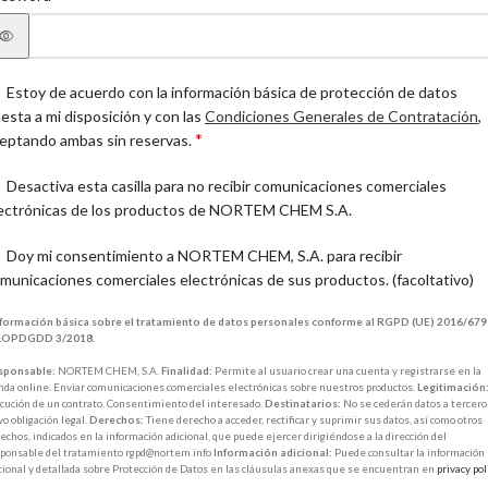
Estoy de acuerdo con la información básica de protección de datos
esta a mi disposición y con las
Condiciones Generales de Contratación
,
*
eptando ambas sin reservas.
Desactiva esta casilla para no recibir comunicaciones comerciales
ectrónicas de los productos de NORTEM CHEM S.A.
Doy mi consentimiento a NORTEM CHEM, S.A. para recibir
municaciones comerciales electrónicas de sus productos.
(facoltativo)
nformación básica sobre el tratamiento de datos personales conforme al RGPD (UE) 2016/679 
 LOPDGDD 3/2018.
sponsable:
NORTEM CHEM, S.A.
Finalidad:
Permite al usuario crear una cuenta y registrarse en la
nda online. Enviar comunicaciones comerciales electrónicas sobre nuestros productos.
Legitimación
cución de un contrato. Consentimiento del interesado.
Destinatarios:
No se cederán datos a tercero
vo obligación legal.
Derechos:
Tiene derecho a acceder, rectificar y suprimir sus datos, así como otros
echos, indicados en la información adicional, que puede ejercer dirigiéndose a la dirección del
ponsable del tratamiento rgpd@nortem.info
Información adicional:
Puede consultar la información
cional y detallada sobre Protección de Datos en las cláusulas anexas que se encuentran en
privacy pol