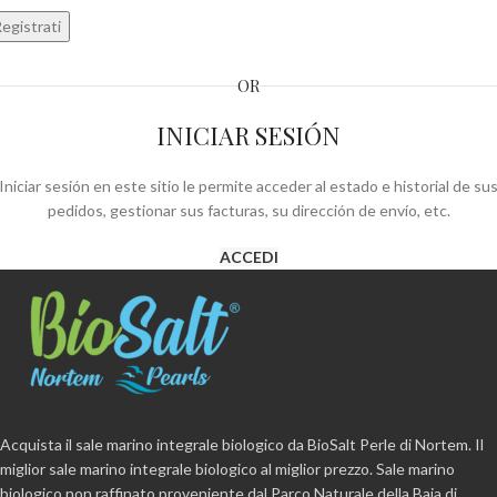
egistrati
OR
INICIAR SESIÓN
Iniciar sesión en este sitio le permite acceder al estado e historial de su
pedidos, gestionar sus facturas, su dirección de envío, etc.
ACCEDI
Acquista il sale marino integrale biologico da BioSalt Perle di Nortem. Il
miglior sale marino integrale biologico al miglior prezzo. Sale marino
biologico non raffinato proveniente dal Parco Naturale della Baia di