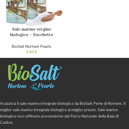
Sale marino vergine
biologico – Sacchetto
grosso 650 g (2 pz.). Sale da
cucina biologico 100%
BioSalt Nortem Pearls
naturale. Non raffinato.
€
Senza additivi.
Acquista il sale marino integrale biologico da BioSalt Perle di Nortem. Il
miglior sale marino integrale biologico al miglior prezzo. Sale marino
biologico non raffinato proveniente dal Parco Naturale della Baia di
Cadice.