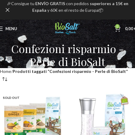
🎉Consigue tu
ENVÍO GRATIS
con pedidos
superiores a 15€ en
España
y 60€ en el resto de Europa📦
0
MENU
0,00
Confezioni risparmio -
Perle di BioSalt
Home
Prodotti taggati “Confezioni risparmio - Perle di BioSalt”
SOLD OUT