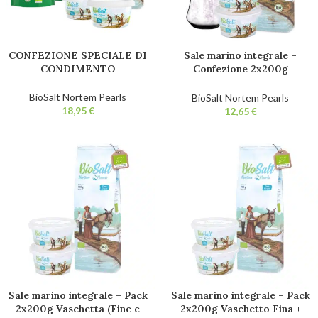
CONFEZIONE SPECIALE DI
Sale marino integrale –
CONDIMENTO
Confezione 2x200g
vaschetto fino – Sacchetto
650g Extra Grosso +
BioSalt Nortem Pearls
BioSalt Nortem Pearls
Macinino. Sale da cucina
€
€
biologico 100% naturale.
Non raffinato. Senza
additivi.
Sale marino integrale – Pack
Sale marino integrale – Pack
2x200g Vaschetta (Fine e
2x200g Vaschetto Fina +