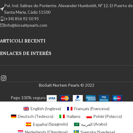
Pol. Ind. Salinas de Poniente. Alexander Humboldt, Nº 12. El Puerto de
Santa María, Cádiz 11500
(+34) 856 92 50 95
info@biosaltpearls.com
ARTICOLI RECENTI
ENLACES DE INTERÉS
BioSalt Nortem Pearls
© 2022
Pago 100% seguro
English
(
Inglese
)
Français
(
Francese
)
Deutsch
(
Tedesco
)
Italiano
Polski
(
Polacco
)
Español
(
Spagnolo
)
العربية
(
Arabo
)
Nederlands
(
Olandese
)
Svenska
(
Svedese
)