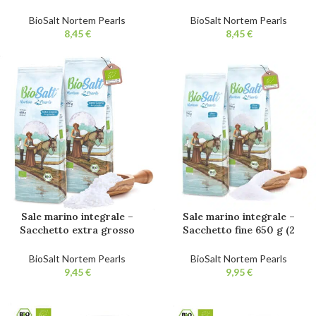
Grosso) + Sacchetto 650g
Sacchetto 650g Fina. Sale
Fine. Sale da cucina
da cucina biologico 100%
BioSalt Nortem Pearls
BioSalt Nortem Pearls
biologico 100% naturale.
naturale. Non raffinato.
€
€
Non raffinato. Senza
Senza additivi.
additivi.
Sale marino integrale –
Sale marino integrale –
Sacchetto extra grosso
Sacchetto fine 650 g (2
650g (2 pz.) Sale da cucina
pezzi). Sale da cucina
biologico 100% naturale.
biologico 100% naturale.
BioSalt Nortem Pearls
BioSalt Nortem Pearls
Non raffinato. Senza
Non raffinato. Senza
€
€
additivi.
additivi.