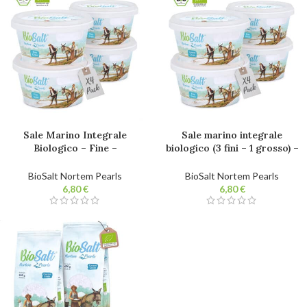
Sale Marino Integrale
Sale marino integrale
Biologico – Fine –
biologico (3 fini – 1 grosso) –
Confiezione da 4x200g
Confezione da 4x200g
vaschette Sale gourmet
vaschette. Sale gourmet
BioSalt Nortem Pearls
BioSalt Nortem Pearls
100% naturale. Non
100% naturale. Non
€
€
raffinato. Senza additivi.
raffinato. Senza additivi.