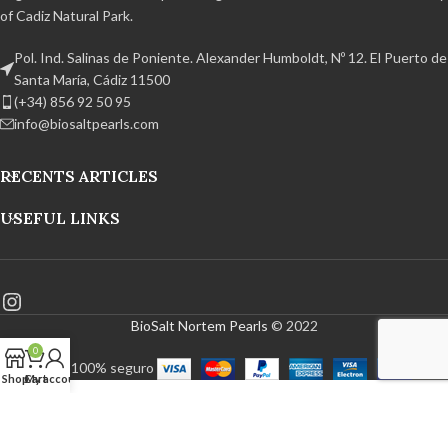
of Cadiz Natural Park.
Pol. Ind. Salinas de Poniente. Alexander Humboldt, Nº 12. El Puerto de
Santa María, Cádiz 11500
(+34) 856 92 50 95
info@biosaltpearls.com
RECENTS ARTICLES
USEFUL LINKS
BioSalt Nortem Pearls
© 2022
0
Pago 100% seguro
Shop
Cart
My account
English
Français
(
French
)
Deutsch
(
German
)
Italiano
(
Italian
)
Polski
(
Polish
)