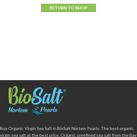
RETURN TO SHOP
Buy Organic Virgin Sea Salt in BioSalt Nortem Pearls. The best organic
virgin sea salt at the best price. Organic unrefined sea salt from the Bay