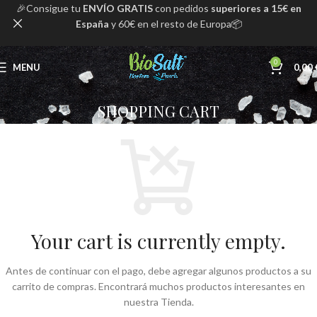
🎉Consigue tu
ENVÍO GRATIS
con pedidos
superiores a 15€ en
España
y 60€ en el resto de Europa📦
0
MENU
0,00
SHOPPING CART
Your cart is currently empty.
Antes de continuar con el pago, debe agregar algunos productos a su
carrito de compras.
Encontrará muchos productos interesantes en
nuestra Tienda.