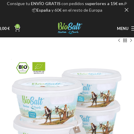
ENVÍO GRATIS
con pedidos
superiores a 15€ en
🎉Consigue tu
España
y 60€ en el resto de Europa📦
0
0,00
€
MENU