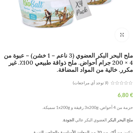
Click to enlarge
ملح البحر البكر العضوي (3 ناعم – 1 خشن) – عبوة من
4 × 200 جرام أحواض. ملح ذواقة طبيعي 100٪. غير
مكرر. خالية من المواد المضافة.
(لا توجد أي مراجعات)
€
حزمة من 4 أحواض. 3x200g رقيقة و 1x200g سميكة.
ملح البحر البكر
العضوي البكر عالي
الجودة
.
يتكون
من أكثر من 70 من المعادن الأساسية والعناصر النزرة
.