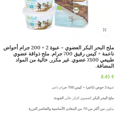
Click to enlarge
ملح البحر البكر العضوي – عبوة 2 × 200 جرام أحواض
ناعمة + كيس رقيق 700 جرام. ملح ذواقة عضوي
طبيعي 100٪ عضوي. غير مكرر. خالية من المواد
المضافة.
€
عبو
ة 2 حوض (ناعم)
+
كيس 700 جر
ام ناعم.
ملح البحر البكر
العضوي البكر عالي
الجودة
.
يتكون
من أكثر من 70 من المعادن الأساسية والعناصر النزرة
.