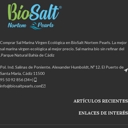
المواد المضافة
ومضادات التكتل.
المواد المضافة
ومضادات التكتل.
عضوي معتمد
خالية من مادة BPA
عضوي معتمد
خالية من مادة BPA
وقابلة لإعادة التدوير بنسبة 100٪ منتج
وقابلة لإعادة التدوير بنسبة 100٪ منتج
مصنوع يدويا من حديقة خليج قادس
مصنوع يدويا من حديقة خليج قادس
الطبيعية.
الطبيعية.
Comprar Sal Marina Virgen Ecológica en BioSalt Nortem Pearls. La mejor
sal marina virgen ecológica al mejor precio. Sal marina bio sin refinar del
Parque Natural Bahía de Cádiz.
Pol. Ind. Salinas de Poniente. Alexander Humboldt, Nº 12. El Puerto de
Santa María, Cádiz 11500
(+34) 856 92 50 95
info@biosaltpearls.com
ARTÍCULOS RECIENTES
ENLACES DE INTERÉS