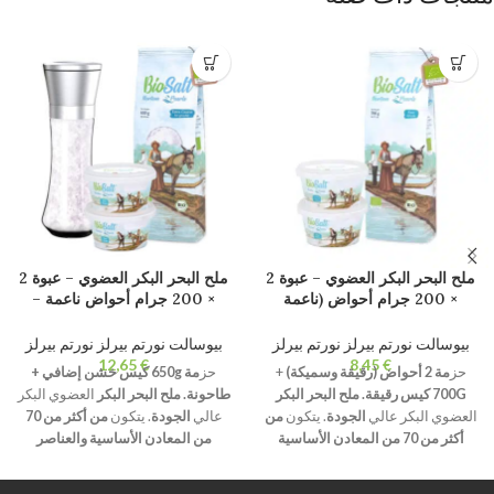
ملح البحر البكر العضوي – عبوة 2
ملح البحر البكر العضوي – عبوة 2
× 200 جرام أحواض (ناعمة
× 200 جرام أحواض ناعمة –
وخشنة) + كيس رقيق 700 جرام.
كيس سميك جدا 650 جرام +
ملح ذواقة عضوي طبيعي 100٪
مطحنة. ملح ذواقة عضوي طبيعي
بيوسالت نورتم بيرلز نورتم بيرلز
بيوسالت نورتم بيرلز نورتم بيرلز
عضوي. غير مكرر. خالية من
100٪ عضوي. غير مكرر. خالية
€
€
حز
مة 2 أحواض (رقيقة وسميكة)
+
حز
مة 650g كيس خشن إضافي +
المواد المضافة.
من المواد المضافة.
700G كيس رقيقة.
ملح البحر البكر
طاحونة.
ملح البحر البكر
العضوي البكر
العضوي البكر عالي
الجودة
. يتكون
من
عالي
الجودة
. يتكون
من أكثر من 70
أكثر من 70 من المعادن الأساسية
من المعادن الأساسية والعناصر
والعناصر النزرة
.
تبلور
طبيعي وترطيب
النزرة
.
تبلور
طبيعي وترطيب أقل من
أقل من 2%.
غير مكررة وخالية من
2%.
غير مكررة وخالية من المواد