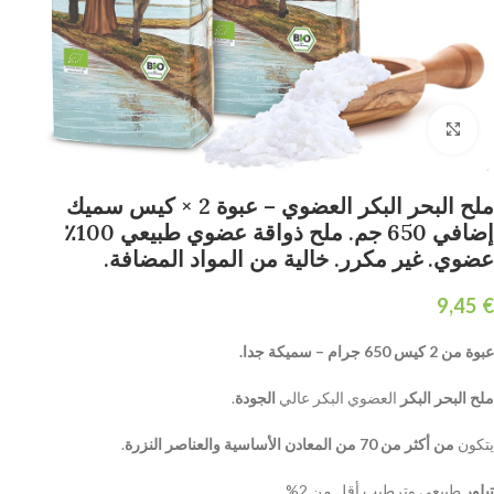
Click to enlarge
ملح البحر البكر العضوي – عبوة 2 × كيس سميك
إضافي 650 جم. ملح ذواقة عضوي طبيعي 100٪
عضوي. غير مكرر. خالية من المواد المضافة.
€
عبوة من 2 كيس 650 جرام – سميكة جدا.
ملح البحر البكر
العضوي البكر عالي
الجودة
.
يتكون
من أكثر من 70 من المعادن الأساسية والعناصر النزرة
.
تبلور
طبيعي وترطيب أقل من 2%.