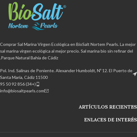
المواد المضافة
ومضادات التكتل.
المضافة
ومضادات التكتل.
عضوي
عضوي معتمد
خالية من مادة BPA
معتمد
خالية من مادة BPA وقابلة
وقابلة لإعادة التدوير بنسبة 100٪ منتج
لإعادة التدوير بنسبة 100٪ منتج
مصنوع يدويا من حديقة خليج قادس
مصنوع يدويا من حديقة خليج قادس
الطبيعية.
الطبيعية. ملحق مطحنة غير مملوءة
Comprar Sal Marina Virgen Ecológica en BioSalt Nortem Pearls. La mejor
sal marina virgen ecológica al mejor precio. Sal marina bio sin refinar del
Parque Natural Bahía de Cádiz.
Pol. Ind. Salinas de Poniente. Alexander Humboldt, Nº 12. El Puerto de
Santa María, Cádiz 11500
(+34) 856 92 50 95
info@biosaltpearls.com
ARTÍCULOS RECIENTES
ENLACES DE INTERÉS