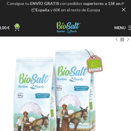
ENVÍO GRATIS
con pedidos
superiores a 15€ en
🎉Consigue tu
España
y 60€ en el resto de Europa📦
0
0,00
€
MENU