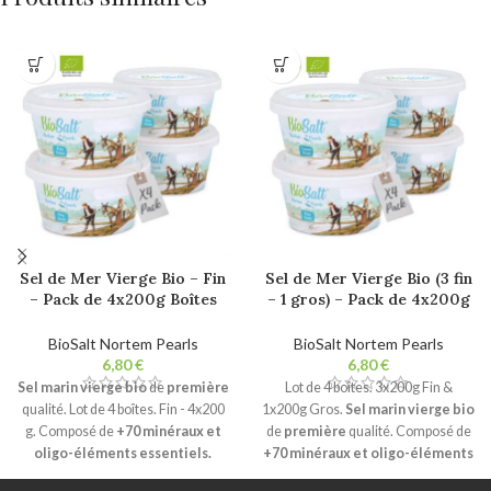
Sel de Mer Vierge Bio – Fin
Sel de Mer Vierge Bio (3 fin
– Pack de 4x200g Boîtes
– 1 gros) – Pack de 4x200g
Sel gourmet 100% naturel.
Boîtes. Sel gourmet 100%
Non raffiné. Sans additifs.
naturel. Non raffiné. Sans
BioSalt Nortem Pearls
BioSalt Nortem Pearls
additifs.
€
€
Sel marin vierge bio
de
première
Lot de 4 boîtes. 3x200g Fin &
qualité. Lot de 4 boîtes. Fin - 4x200
1x200g Gros.
Sel marin vierge bio
g. Composé de
+70 minéraux et
de
première
qualité. Composé de
oligo-éléments essentiels.
+70 minéraux et oligo-éléments
Cristallisation naturelle
et
essentiels.
Cristallisation