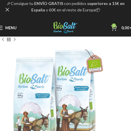
🎉Consigue tu
ENVÍO GRATIS
con pedidos
superiores a 15€ en
España
y 60€ en el resto de Europa📦
0
MENU
0,00