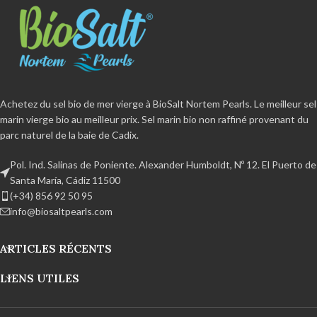
mouillage inférieur à 2%.
Non
naturelle
et mouillage inférieur à
raffiné
, sans additifs et sans agent
2%.
Non raffiné
, sans additifs et
anti-agglomérant.
Certifié
sans agent anti-agglomérant.
organique
Sans BPA et 100%
Certifié organique
Sans BPA et
recyclable Produit artisanal issu du
100% recyclable Produit artisanal
parc naturel de la baie de Cadix.
issu du parc naturel de la baie de
Cadix.
Achetez du sel bio de mer vierge à BioSalt Nortem Pearls. Le meilleur sel
marin vierge bio au meilleur prix. Sel marin bio non raffiné provenant du
parc naturel de la baie de Cadix.
Pol. Ind. Salinas de Poniente. Alexander Humboldt, Nº 12. El Puerto de
Santa María, Cádiz 11500
(+34) 856 92 50 95
info@biosaltpearls.com
ARTICLES RÉCENTS
LIENS UTILES