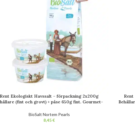
Rent Ekologiskt Havssalt – förpackning 2x200g
Rent 
hållare (fint och grovt) + påse 650g fint. Gourmet-
Behålla
t Bio 100 % naturlig. Obearbetat. Fri från tillsatser.
% 
BioSalt Nortem Pearls
€