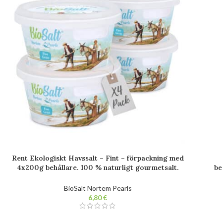
Rent Ekologiskt Havssalt – Fint – förpackning med
4x200g behållare. 100 % naturligt gourmetsalt.
be
Obearbetat. Fri från tillsatser.
sal
BioSalt Nortem Pearls
€