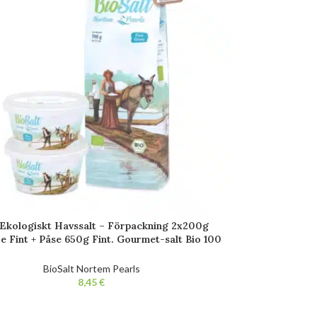
Ekologiskt Havssalt – Förpackning 2x200g
re Fint + Påse 650g Fint. Gourmet-salt Bio 100
naturlig. Obearbetat. Fri från tillsatser.
BioSalt Nortem Pearls
€