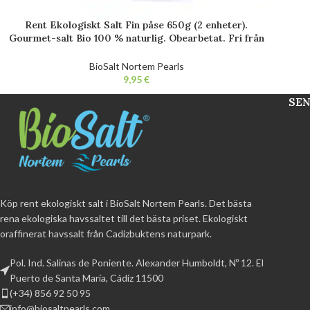
Rent Ekologiskt Salt Fin påse 650g (2 enheter).
Gourmet-salt Bio 100 % naturlig. Obearbetat. Fri från
tillsatser.
BioSalt Nortem Pearls
€
SEN
Köp rent ekologiskt salt i BioSalt Nortem Pearls. Det bästa
rena ekologiska havssaltet till det bästa priset. Ekologiskt
oraffinerat havssalt från Cadizbuktens naturpark.
Pol. Ind. Salinas de Poniente. Alexander Humboldt, Nº 12. El
Puerto de Santa María, Cádiz 11500
(+34) 856 92 50 95
info@biosaltpearls.com