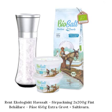
Rent Ekologiskt Havssalt – förpackning 2x200g Fint
Behållare – Påse 650g Extra Grovt + Saltkvarn.
Gourmet-salt Bio 100 % naturlig. Obearbetat. Fri från