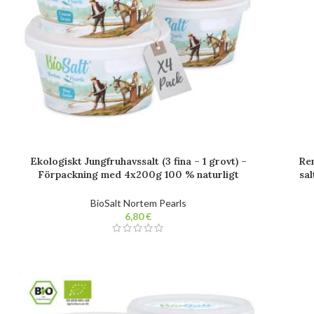
Ekologiskt Jungfruhavssalt (3 fina – 1 grovt) –
Ren
Förpackning med 4x200g 100 % naturligt
sal
gourmetsalt. Obearbetat. Fri från tillsatser.
BioSalt Nortem Pearls
€