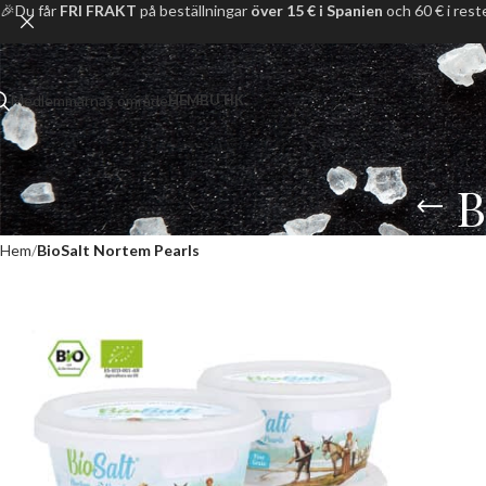
🎉Du får
FRI FRAKT
på beställningar
över 15 € i Spanien
och 60 € i rest
Medlemmarnas område
HEM
BUTIK
B
Hem
BioSalt Nortem Pearls