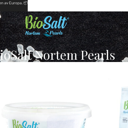
en av Europa. 📦
ioSalt Nortem Pearls